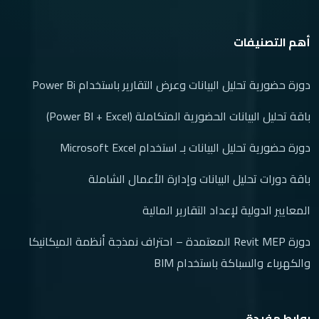
(1)
دورة تصميم أنظمة السباكة | Plumbing System Design Course
Online
أهم التصنيفات
(2)
مسار التصميم الداخلي والديكور
(1)
باقة التصميم الداخلي الشاملة | باقة دورات التصميم الداخلي
دورة حضورية تحليل البيانات وعرض التقارير باستخدام Power Bi
(1)
ورشة تصميم المطابخ باستخدام اوتوكاد
باقة تحليل البيانات الحضورية المتكاملة (Power BI + Excel)
(1)
مسار التسويق الالكتروني
دورة حضورية تحليل البيانات بـ استخدام Microsoft Excel
(1)
دورة تسويق الكتروني
باقة دورات تحليل البيانات وإدارة الأعمال الشاملة
المعايير الدولية لإعداد التقارير المالية
دورة Revit MEP المعتمدة – احتراف نمذجة أنظمة الميكانيكا
والكهرباء والسباكة باستخدام BIM
روابط مفيدة