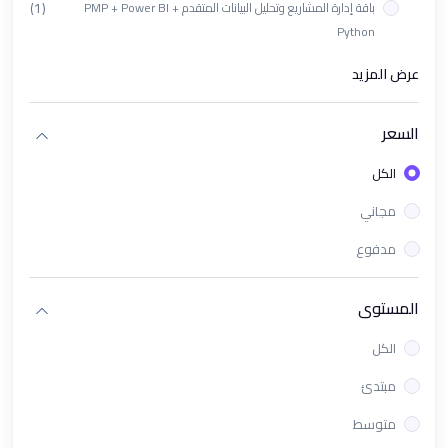
(1)
باقة إدارة المشاريع وتحليل البيانات المتقدم PMP + Power BI +
Python
(1)
ورشة تأهيل اختبار PL-300 الدولي
عرض المزيد
(1)
باقة دورات تحليل البيانات باستخدام Looker Studio + Tableau
السعر
(1)
دورة البرمجة بلغة بايثون "Python" | تحليل البيانات والتعلم الآلي
الكل
(1)
ورشة باور باي باستخدام الذكاء الإصطناعي في Power Bi
مجاني
(1)
دورة برنامج Excel تحليل البيانات من الصفر الى الإحتراف
مدفوع
(1)
دورة KPIs وPower BI لقياس وتحليل الأداء باحتراف
(1)
باقة PMP & Power BI - إدارة المشاريع والتحليل الذكي للبيانات
المستوى
(1)
دورة تحليل البيانات باستخدام Tableau
الكل
(1)
معسكر تحليل البيانات و ذكاء الأعمال
مبتدئ
(1)
دورة تحليل البيانات للأعمال | كورس ذكاء الأعمال Business
متوسط
Intelligence