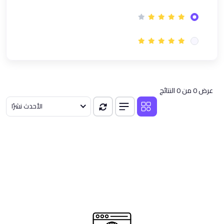
(1)
دورة GRCP في الحوكمة وإدارة المخاطر والامتثال | معتمدة
(1)
معسكر إدارة الأعمال | تأهيل شامل لمهارات القادة العصريين
(1)
نظام ادارة الجودة ISO 9001 مهارات التدقيق | دورة تدريبية اونلاين
(1)
المعايير الدولية لإعداد التقارير المالية
(1)
دورة الذكاء الاصطناعي لمتخصصي Microsoft Office باستخدام
عرض 0 من 0 النتائج
ChatGPT
الأحدث نشرًا
(1)
دورة محترف الابتكار CInP المٌعتمدة من معهد الابتكار العالمي GINI
(1)
دورة إدارة سلاسل الإمداد Supply Chain Course
(1)
باقة دورات إدارة سلاسل الإمداد Supply Chain و مؤشرات الأداء KPIs
(5)
مسار السلامه
(1)
دورة السلامة والصحة المهنية وفقا لمعايير OSHA
(1)
دورة في تقييم وإدارة المخاطر - Risk Assessment Course