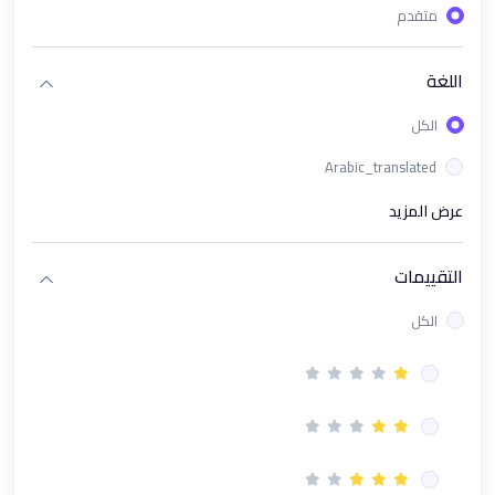
متقدم
(1)
باقة دورات تحليل البيانات وإدارة الأعمال الشاملة
(1)
ورشة عمل تحليل البيانات باستخدام Looker Studio
اللغة
(1)
الذكاء الاصطناعي في الأعمال AI in Business
الكل
(1)
مسار تحليل البيانات المتقدم (Excel + KPIs + Power BI + AI)
Arabic_translated
(1)
باقة محترف البيانات و مؤشرات الأداء Excel & Power BI & KPI's
عرض المزيد
(1)
دورة تحليل البيانات بـ استخدام Microsoft Excel
التقييمات
(1)
دورة تحليل البيانات باستخدام Power BI
الكل
(1)
دورة بناء مؤشرات الأداء الرئيسية (KPIs)
(13)
مسار الادارى
(1)
دورة PMP إدارة المشاريع الإحترافية | Project Management
Professional Course
(1)
دورة نظام العمل السعودي | فهم القوانين والحقوق بوضوح