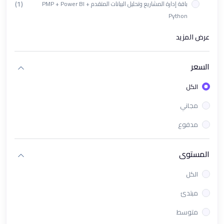
(1)
باقة إدارة المشاريع وتحليل البيانات المتقدم PMP + Power BI +
Python
(1)
ورشة تأهيل اختبار PL-300 الدولي
عرض المزيد
(1)
باقة دورات تحليل البيانات باستخدام Looker Studio + Tableau
السعر
(1)
دورة البرمجة بلغة بايثون "Python" | تحليل البيانات والتعلم الآلي
الكل
(1)
ورشة باور باي باستخدام الذكاء الإصطناعي في Power Bi
مجاني
(1)
دورة برنامج Excel تحليل البيانات من الصفر الى الإحتراف
مدفوع
(1)
دورة KPIs وPower BI لقياس وتحليل الأداء باحتراف
(1)
باقة PMP & Power BI - إدارة المشاريع والتحليل الذكي للبيانات
المستوى
(1)
دورة تحليل البيانات باستخدام Tableau
الكل
(1)
معسكر تحليل البيانات و ذكاء الأعمال
مبتدئ
(1)
دورة تحليل البيانات للأعمال | كورس ذكاء الأعمال Business
متوسط
Intelligence