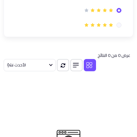
(1)
دورة GRCP في الحوكمة وإدارة المخاطر والامتثال | معتمدة
(1)
معسكر إدارة الأعمال | تأهيل شامل لمهارات القادة العصريين
(1)
نظام ادارة الجودة ISO 9001 مهارات التدقيق | دورة تدريبية اونلاين
(1)
المعايير الدولية لإعداد التقارير المالية
(1)
دورة الذكاء الاصطناعي لمتخصصي Microsoft Office باستخدام
عرض 0 من 0 النتائج
ChatGPT
الأحدث نشرًا
(1)
دورة محترف الابتكار CInP المٌعتمدة من معهد الابتكار العالمي GINI
(1)
دورة إدارة سلاسل الإمداد Supply Chain Course
(1)
باقة دورات إدارة سلاسل الإمداد Supply Chain و مؤشرات الأداء KPIs
(5)
مسار السلامه
(1)
دورة السلامة والصحة المهنية وفقا لمعايير OSHA
(1)
دورة في تقييم وإدارة المخاطر - Risk Assessment Course