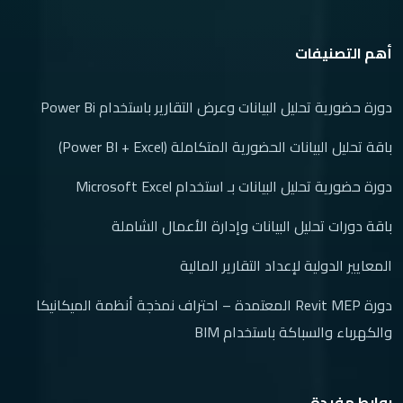
(1)
دورة تصميم أنظمة السباكة | Plumbing System Design Course
Online
أهم التصنيفات
(2)
مسار التصميم الداخلي والديكور
(1)
باقة التصميم الداخلي الشاملة | باقة دورات التصميم الداخلي
دورة حضورية تحليل البيانات وعرض التقارير باستخدام Power Bi
(1)
ورشة تصميم المطابخ باستخدام اوتوكاد
باقة تحليل البيانات الحضورية المتكاملة (Power BI + Excel)
(1)
مسار التسويق الالكتروني
دورة حضورية تحليل البيانات بـ استخدام Microsoft Excel
(1)
دورة تسويق الكتروني
باقة دورات تحليل البيانات وإدارة الأعمال الشاملة
المعايير الدولية لإعداد التقارير المالية
دورة Revit MEP المعتمدة – احتراف نمذجة أنظمة الميكانيكا
والكهرباء والسباكة باستخدام BIM
روابط مفيدة