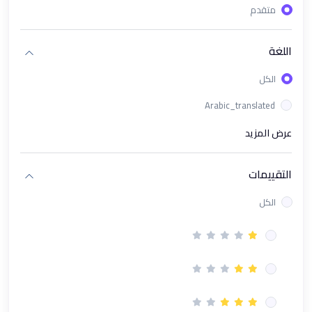
متقدم
(1)
باقة دورات تحليل البيانات وإدارة الأعمال الشاملة
(1)
ورشة عمل تحليل البيانات باستخدام Looker Studio
اللغة
(1)
الذكاء الاصطناعي في الأعمال AI in Business
الكل
(1)
مسار تحليل البيانات المتقدم (Excel + KPIs + Power BI + AI)
Arabic_translated
(1)
باقة محترف البيانات و مؤشرات الأداء Excel & Power BI & KPI's
عرض المزيد
(1)
دورة تحليل البيانات بـ استخدام Microsoft Excel
التقييمات
(1)
دورة تحليل البيانات باستخدام Power BI
الكل
(1)
دورة بناء مؤشرات الأداء الرئيسية (KPIs)
(13)
مسار الادارى
(1)
دورة PMP إدارة المشاريع الإحترافية | Project Management
Professional Course
(1)
دورة نظام العمل السعودي | فهم القوانين والحقوق بوضوح