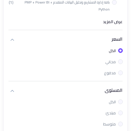
(1)
باقة إدارة المشاريع وتحليل البيانات المتقدم PMP + Power BI +
Python
(1)
ورشة تأهيل اختبار PL-300 الدولي
عرض المزيد
(1)
باقة دورات تحليل البيانات باستخدام Looker Studio + Tableau
السعر
(1)
دورة البرمجة بلغة بايثون "Python" | تحليل البيانات والتعلم الآلي
الكل
(1)
ورشة باور باي باستخدام الذكاء الإصطناعي في Power Bi
مجاني
(1)
دورة برنامج Excel تحليل البيانات من الصفر الى الإحتراف
مدفوع
(1)
دورة KPIs وPower BI لقياس وتحليل الأداء باحتراف
(1)
باقة PMP & Power BI - إدارة المشاريع والتحليل الذكي للبيانات
المستوى
(1)
دورة تحليل البيانات باستخدام Tableau
الكل
(1)
معسكر تحليل البيانات و ذكاء الأعمال
مبتدئ
(1)
دورة تحليل البيانات للأعمال | كورس ذكاء الأعمال Business
متوسط
Intelligence