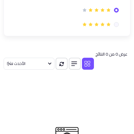
(1)
دورة GRCP في الحوكمة وإدارة المخاطر والامتثال | معتمدة
(1)
معسكر إدارة الأعمال | تأهيل شامل لمهارات القادة العصريين
(1)
نظام ادارة الجودة ISO 9001 مهارات التدقيق | دورة تدريبية اونلاين
(1)
المعايير الدولية لإعداد التقارير المالية
(1)
دورة الذكاء الاصطناعي لمتخصصي Microsoft Office باستخدام
عرض 0 من 0 النتائج
ChatGPT
الأحدث نشرًا
(1)
دورة محترف الابتكار CInP المٌعتمدة من معهد الابتكار العالمي GINI
(1)
دورة إدارة سلاسل الإمداد Supply Chain Course
(1)
باقة دورات إدارة سلاسل الإمداد Supply Chain و مؤشرات الأداء KPIs
(5)
مسار السلامه
(1)
دورة السلامة والصحة المهنية وفقا لمعايير OSHA
(1)
دورة في تقييم وإدارة المخاطر - Risk Assessment Course