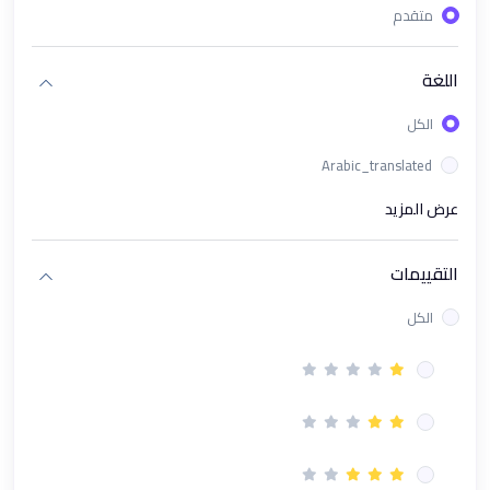
متقدم
(1)
باقة دورات تحليل البيانات وإدارة الأعمال الشاملة
(1)
ورشة عمل تحليل البيانات باستخدام Looker Studio
اللغة
(1)
الذكاء الاصطناعي في الأعمال AI in Business
الكل
(1)
مسار تحليل البيانات المتقدم (Excel + KPIs + Power BI + AI)
Arabic_translated
(1)
باقة محترف البيانات و مؤشرات الأداء Excel & Power BI & KPI's
عرض المزيد
(1)
دورة تحليل البيانات بـ استخدام Microsoft Excel
التقييمات
(1)
دورة تحليل البيانات باستخدام Power BI
الكل
(1)
دورة بناء مؤشرات الأداء الرئيسية (KPIs)
(13)
مسار الادارى
(1)
دورة PMP إدارة المشاريع الإحترافية | Project Management
Professional Course
(1)
دورة نظام العمل السعودي | فهم القوانين والحقوق بوضوح