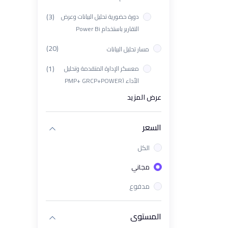
(3)
دورة حضورية تحليل البيانات وعرض
التقارير باستخدام Power Bi
(20)
مسار تحليل البيانات
(1)
معسكر الإدارة المتقدمة وتحليل
الأداء (PMP+ GRCP+POWER
BI+KPIs)
عرض المزيد
(1)
باقة إدارة المشاريع وتحليل البيانات
المتقدم PMP + Power BI +
السعر
Python
الكل
(1)
ورشة تأهيل اختبار PL-300 الدولي
مجاني
(1)
باقة دورات تحليل البيانات باستخدام
مدفوع
Looker Studio + Tableau
(1)
دورة البرمجة بلغة بايثون "Python"
المستوى
| تحليل البيانات والتعلم الآلي