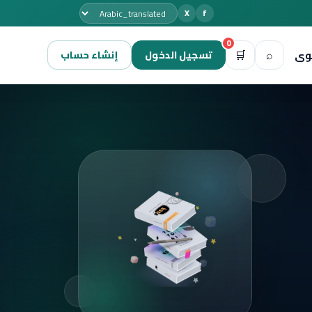
X
f
0
🛒
⌕
وى
تسجيل الدخول
إنشاء حساب