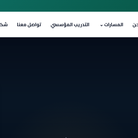
حن
المسارات
⌄
التدريب المؤسسي
تواصل معنا
شك