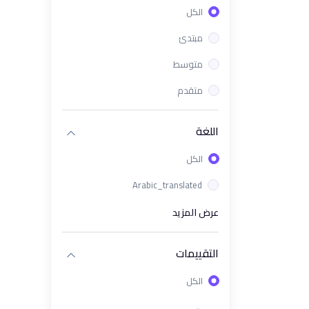
الكل
(1)
ورشة باور باي باستخدام الذكاء
الإصطناعي في Power Bi
مبتدئ
(1)
دورة برنامج Excel تحليل البيانات من
متوسط
الصفر الى الإحتراف
متقدم
(1)
دورة KPIs وPower BI لقياس
وتحليل الأداء باحتراف
اللغة
(1)
باقة PMP & Power BI - إدارة
الكل
المشاريع والتحليل الذكي للبيانات
(1)
Arabic_translated
دورة تحليل البيانات باستخدام
Tableau
عرض المزيد
(1)
معسكر تحليل البيانات و ذكاء
الأعمال
التقييمات
(1)
دورة تحليل البيانات للأعمال | كورس
الكل
ذكاء الأعمال Business
Intelligence