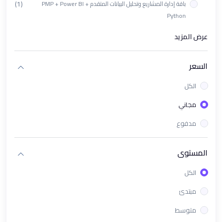
(1)
باقة إدارة المشاريع وتحليل البيانات المتقدم PMP + Power BI +
Python
(1)
ورشة تأهيل اختبار PL-300 الدولي
عرض المزيد
(1)
باقة دورات تحليل البيانات باستخدام Looker Studio + Tableau
السعر
(1)
دورة البرمجة بلغة بايثون "Python" | تحليل البيانات والتعلم الآلي
الكل
(1)
ورشة باور باي باستخدام الذكاء الإصطناعي في Power Bi
مجاني
(1)
دورة برنامج Excel تحليل البيانات من الصفر الى الإحتراف
مدفوع
(1)
دورة KPIs وPower BI لقياس وتحليل الأداء باحتراف
(1)
باقة PMP & Power BI - إدارة المشاريع والتحليل الذكي للبيانات
المستوى
(1)
دورة تحليل البيانات باستخدام Tableau
الكل
(1)
معسكر تحليل البيانات و ذكاء الأعمال
مبتدئ
(1)
دورة تحليل البيانات للأعمال | كورس ذكاء الأعمال Business
متوسط
Intelligence