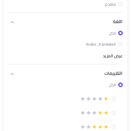
متقدم
(1)
باقة دورات تحليل البيانات وإدارة الأعمال الشاملة
(1)
ورشة عمل تحليل البيانات باستخدام Looker Studio
اللغة
(1)
الذكاء الاصطناعي في الأعمال AI in Business
الكل
(1)
مسار تحليل البيانات المتقدم (Excel + KPIs + Power BI + AI)
Arabic_translated
(1)
باقة محترف البيانات و مؤشرات الأداء Excel & Power BI & KPI's
عرض المزيد
(1)
دورة تحليل البيانات بـ استخدام Microsoft Excel
التقييمات
(1)
دورة تحليل البيانات باستخدام Power BI
الكل
(1)
دورة بناء مؤشرات الأداء الرئيسية (KPIs)
(13)
مسار الادارى
(1)
دورة PMP إدارة المشاريع الإحترافية | Project Management
Professional Course
(1)
دورة نظام العمل السعودي | فهم القوانين والحقوق بوضوح