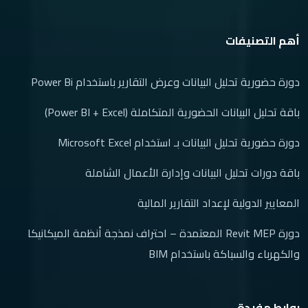
(1)
دورة تصميم أنظمة السباكة | Plumbing System Design Course
Online
أهم التصنيفات
(2)
مسار التصميم الداخلي والديكور
(1)
باقة التصميم الداخلي الشاملة | باقة دورات التصميم الداخلي
دورة حضورية تحليل البيانات وعرض التقارير باستخدام Power Bi
(1)
ورشة تصميم المطابخ باستخدام اوتوكاد
باقة تحليل البيانات الحضورية المتكاملة (Power BI + Excel)
(1)
مسار التسويق الالكتروني
دورة حضورية تحليل البيانات بـ استخدام Microsoft Excel
(1)
دورة تسويق الكتروني
باقة دورات تحليل البيانات وإدارة الأعمال الشاملة
المعايير الدولية لإعداد التقارير المالية
دورة Revit MEP المعتمدة – احتراف نمذجة أنظمة الميكانيكا
والكهرباء والسباكة باستخدام BIM
روابط مفيدة