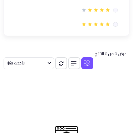
(1)
دورة GRCP في الحوكمة وإدارة المخاطر والامتثال | معتمدة
(1)
معسكر إدارة الأعمال | تأهيل شامل لمهارات القادة العصريين
(1)
نظام ادارة الجودة ISO 9001 مهارات التدقيق | دورة تدريبية اونلاين
(1)
المعايير الدولية لإعداد التقارير المالية
(1)
دورة الذكاء الاصطناعي لمتخصصي Microsoft Office باستخدام
عرض 0 من 0 النتائج
ChatGPT
الأحدث نشرًا
(1)
دورة محترف الابتكار CInP المٌعتمدة من معهد الابتكار العالمي GINI
(1)
دورة إدارة سلاسل الإمداد Supply Chain Course
(1)
باقة دورات إدارة سلاسل الإمداد Supply Chain و مؤشرات الأداء KPIs
(5)
مسار السلامه
(1)
دورة السلامة والصحة المهنية وفقا لمعايير OSHA
(1)
دورة في تقييم وإدارة المخاطر - Risk Assessment Course