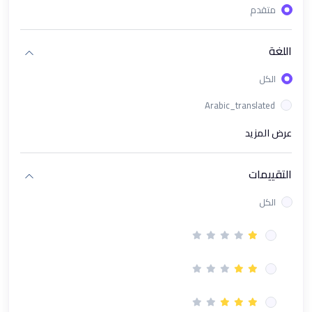
متقدم
(1)
باقة دورات تحليل البيانات وإدارة الأعمال الشاملة
(1)
ورشة عمل تحليل البيانات باستخدام Looker Studio
اللغة
(1)
الذكاء الاصطناعي في الأعمال AI in Business
الكل
(1)
مسار تحليل البيانات المتقدم (Excel + KPIs + Power BI + AI)
Arabic_translated
(1)
باقة محترف البيانات و مؤشرات الأداء Excel & Power BI & KPI's
عرض المزيد
(1)
دورة تحليل البيانات بـ استخدام Microsoft Excel
التقييمات
(1)
دورة تحليل البيانات باستخدام Power BI
الكل
(1)
دورة بناء مؤشرات الأداء الرئيسية (KPIs)
(13)
مسار الادارى
(1)
دورة PMP إدارة المشاريع الإحترافية | Project Management
Professional Course
(1)
دورة نظام العمل السعودي | فهم القوانين والحقوق بوضوح