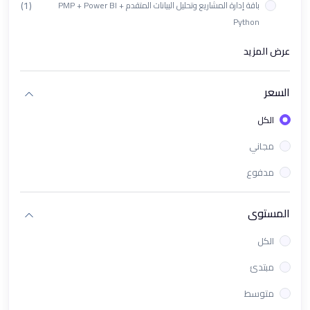
(1)
باقة إدارة المشاريع وتحليل البيانات المتقدم PMP + Power BI +
Python
(1)
ورشة تأهيل اختبار PL-300 الدولي
عرض المزيد
(1)
باقة دورات تحليل البيانات باستخدام Looker Studio + Tableau
السعر
(1)
دورة البرمجة بلغة بايثون "Python" | تحليل البيانات والتعلم الآلي
الكل
(1)
ورشة باور باي باستخدام الذكاء الإصطناعي في Power Bi
مجاني
(1)
دورة برنامج Excel تحليل البيانات من الصفر الى الإحتراف
مدفوع
(1)
دورة KPIs وPower BI لقياس وتحليل الأداء باحتراف
(1)
باقة PMP & Power BI - إدارة المشاريع والتحليل الذكي للبيانات
المستوى
(1)
دورة تحليل البيانات باستخدام Tableau
الكل
(1)
معسكر تحليل البيانات و ذكاء الأعمال
مبتدئ
(1)
دورة تحليل البيانات للأعمال | كورس ذكاء الأعمال Business
متوسط
Intelligence