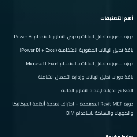
(1)
دورة تصميم أنظمة السباكة | Plumbing System Design Course
Online
أهم التصنيفات
(2)
مسار التصميم الداخلي والديكور
(1)
باقة التصميم الداخلي الشاملة | باقة دورات التصميم الداخلي
دورة حضورية تحليل البيانات وعرض التقارير باستخدام Power Bi
(1)
ورشة تصميم المطابخ باستخدام اوتوكاد
باقة تحليل البيانات الحضورية المتكاملة (Power BI + Excel)
(1)
مسار التسويق الالكتروني
دورة حضورية تحليل البيانات بـ استخدام Microsoft Excel
(1)
دورة تسويق الكتروني
باقة دورات تحليل البيانات وإدارة الأعمال الشاملة
المعايير الدولية لإعداد التقارير المالية
دورة Revit MEP المعتمدة – احتراف نمذجة أنظمة الميكانيكا
والكهرباء والسباكة باستخدام BIM
روابط مفيدة