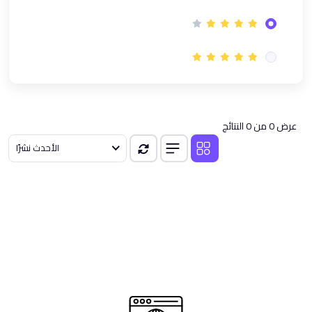
(1)
دورة GRCP في الحوكمة وإدارة المخاطر والامتثال | معتمدة
(1)
معسكر إدارة الأعمال | تأهيل شامل لمهارات القادة العصريين
(1)
نظام ادارة الجودة ISO 9001 مهارات التدقيق | دورة تدريبية اونلاين
(1)
المعايير الدولية لإعداد التقارير المالية
(1)
دورة الذكاء الاصطناعي لمتخصصي Microsoft Office باستخدام
عرض 0 من 0 النتائج
ChatGPT
الأحدث نشرًا
(1)
دورة محترف الابتكار CInP المٌعتمدة من معهد الابتكار العالمي GINI
(1)
دورة إدارة سلاسل الإمداد Supply Chain Course
(1)
باقة دورات إدارة سلاسل الإمداد Supply Chain و مؤشرات الأداء KPIs
(5)
مسار السلامه
(1)
دورة السلامة والصحة المهنية وفقا لمعايير OSHA
(1)
دورة في تقييم وإدارة المخاطر - Risk Assessment Course