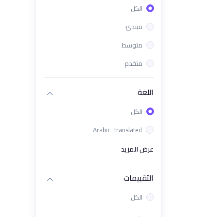
الكل
(1)
ورشة باور باي باستخدام الذكاء
الإصطناعي في Power Bi
مبتدئ
(1)
دورة برنامج Excel تحليل البيانات من
متوسط
الصفر الى الإحتراف
متقدم
(1)
دورة KPIs وPower BI لقياس
وتحليل الأداء باحتراف
اللغة
(1)
باقة PMP & Power BI - إدارة
الكل
المشاريع والتحليل الذكي للبيانات
(1)
Arabic_translated
دورة تحليل البيانات باستخدام
Tableau
عرض المزيد
(1)
معسكر تحليل البيانات و ذكاء
الأعمال
التقييمات
(1)
دورة تحليل البيانات للأعمال | كورس
الكل
ذكاء الأعمال Business
Intelligence