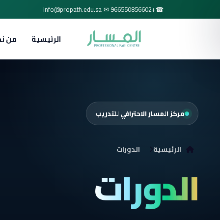
✉
☎
info@propath.edu.sa
+966550856602
الرئيسية
من ن
مركز المسار الاحترافي للتدريب
الرئيسية
الدورات
الدورات