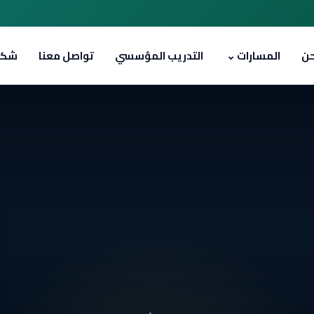
حن
المسارات
⌄
التدريب المؤسسي
تواصل معنا
شك