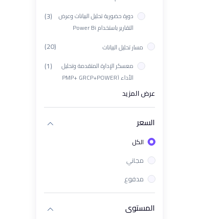
(3)
دورة حضورية تحليل البيانات وعرض
التقارير باستخدام Power Bi
(20)
مسار تحليل البيانات
(1)
معسكر الإدارة المتقدمة وتحليل
الأداء (PMP+ GRCP+POWER
BI+KPIs)
عرض المزيد
(1)
باقة إدارة المشاريع وتحليل البيانات
المتقدم PMP + Power BI +
السعر
Python
الكل
(1)
ورشة تأهيل اختبار PL-300 الدولي
مجاني
(1)
باقة دورات تحليل البيانات باستخدام
مدفوع
Looker Studio + Tableau
(1)
دورة البرمجة بلغة بايثون "Python"
المستوى
| تحليل البيانات والتعلم الآلي